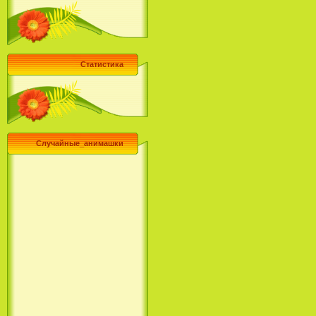
Статистика
Случайные_анимашки