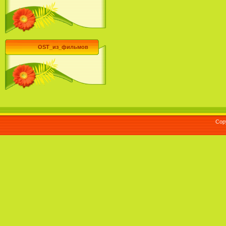
OST_из_фильмов
Cop