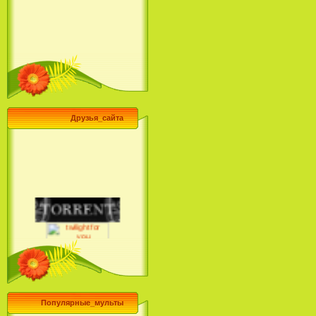
Друзья_сайта
Популярные_мульты