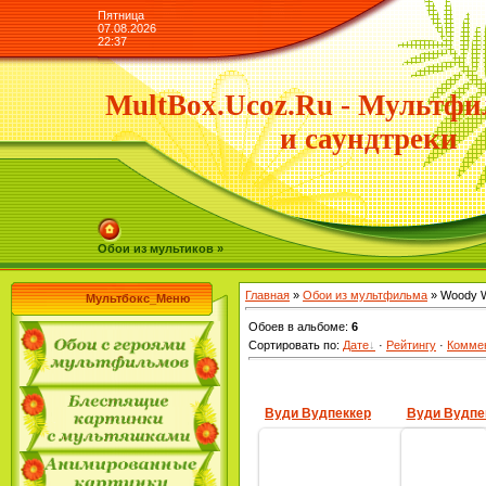
Пятница
07.08.2026
22:37
MultBox.Ucoz.Ru - Мультфи
и саундтреки
Обои из мультиков »
Главная
»
Обои из мультфильма
» Woody W
Мультбокс_Меню
Обоев в альбоме
:
6
Сортировать по
:
Дате
·
Рейтингу
·
Комме
Вуди Вудпеккер
Вуди Вудпе