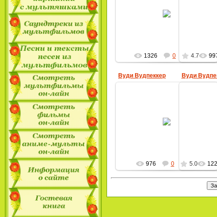
14.10.2009
MultBox
1326
0
4.7
99
Вуди Вудпеккер
Вуди Вудпе
11.09.2009
MultBox
976
0
5.0
12