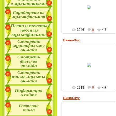
18.10.2009
MultBox
3046
0
4.7
Винни-Пух
28.09.2009
MultBox
1213
0
4.7
Винни-Пух