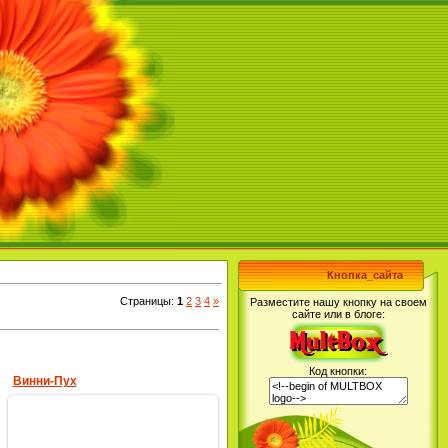
Кнопка_сайта
Страницы
:
1
2
3
4
»
Разместите нашу кнопку на своем
сайте или в блоге:
Код кнопки:
Винни-Пух