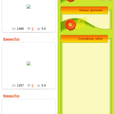
28.09.2009
Новые_фильмы
MultBox
1486
0
5.0
Случайные_обои
Винни-Пух
28.09.2009
MultBox
1357
0
5.0
Винни-Пух