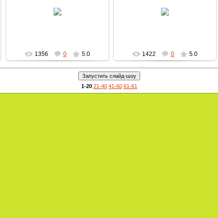
28.09.2009
28.09.2009
MultBox
MultBox
1356
0
5.0
1422
0
5.0
1-20
21-40
41-60
61-61