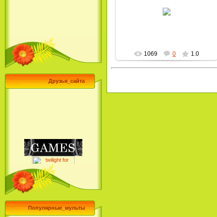
28.09.2009
MultBox
1069
0
1.0
Друзья_сайта
Популярные_мульты