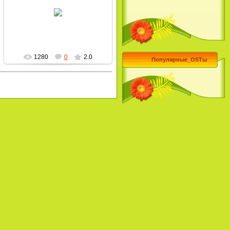
28.09.2009
MultBox
1280
0
2.0
Популярные_OSTы