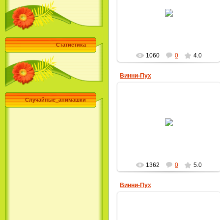
28.09.2009
MultBox
Статистика
1060
0
4.0
Винни-Пух
Случайные_анимашки
28.09.2009
MultBox
1362
0
5.0
Винни-Пух