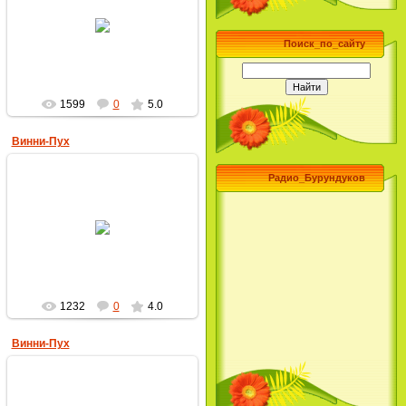
11.10.2009
MultBox
Поиск_по_сайту
1599
0
5.0
Винни-Пух
Радио_Бурундуков
28.09.2009
MultBox
1232
0
4.0
Винни-Пух