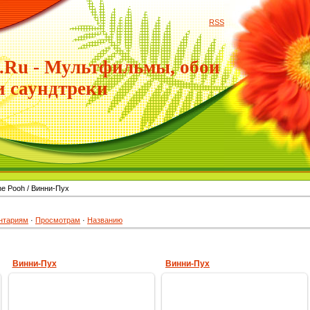
RSS
.Ru - Мультфильмы, обои
и саундтреки
he Pooh / Винни-Пух
нтариям
·
Просмотрам
·
Названию
Винни-Пух
Винни-Пух