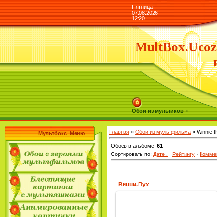
Пятница
07.08.2026
12:20
MultBox.Ucoz
Обои из мультиков »
Главная
»
Обои из мультфильма
» Winnie t
Мультбокс_Меню
Обоев в альбоме
:
61
Сортировать по
:
Дате
·
Рейтингу
·
Комме
Винни-Пух