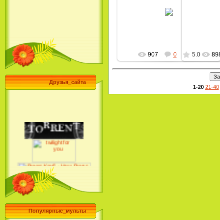
23.06.2009
MultBox
907
0
5.0
89
Друзья_сайта
1-20
21-40
Популярные_мульты