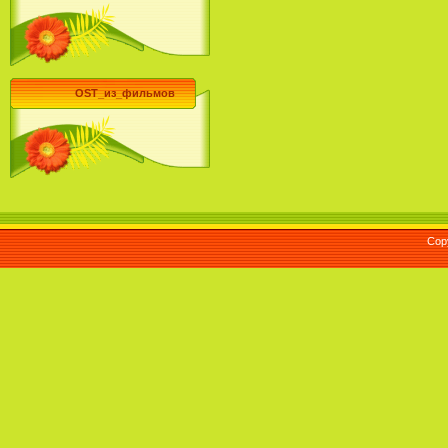
OST_из_фильмов
Cop