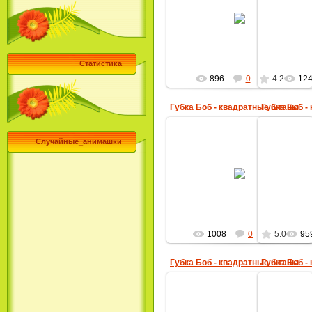
30.10.2009
MultBox
Статистика
896
0
4.2
12
Губка Боб - квадратные штаны
Губка Боб -
Случайные_анимашки
23.06.2009
MultBox
1008
0
5.0
95
Губка Боб - квадратные штаны
Губка Боб -