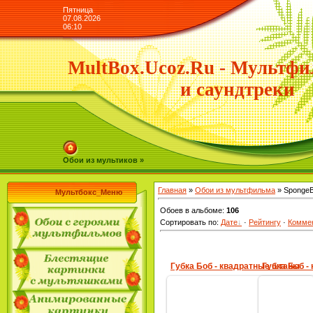
Пятница
07.08.2026
06:10
MultBox.Ucoz.Ru - Мультфи
и саундтреки
Обои из мультиков »
Главная
»
Обои из мультфильма
» SpongeB
Мультбокс_Меню
Обоев в альбоме
:
106
Сортировать по
:
Дате
·
Рейтингу
·
Комме
Губка Боб - квадратные штаны
Губка Боб -