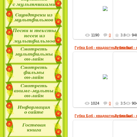
30.10.2009
MultBox
1190
0
3.8
94
Губка Боб - квадратные штаны
Губка Боб -
30.10.2009
MultBox
1024
0
3.5
90
Губка Боб - квадратные штаны
Губка Боб -