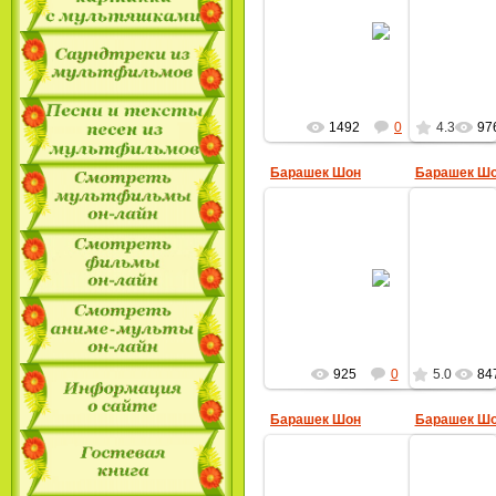
30.09.2009
MultBox
1492
0
4.3
97
Барашек Шон
Барашек Ш
30.09.2009
MultBox
925
0
5.0
84
Барашек Шон
Барашек Ш