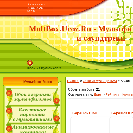
Воскресенье
09.08.2026
14:19
MultBox.Ucoz.Ru - Мультфи
и саундтреки
Обои из мультиков »
Главная
»
Обои из мультфильма
» Shaun t
Мультбокс_Меню
Обоев в альбоме
:
21
Сортировать по
:
Дате
·
Рейтингу
·
Комме
Барашек Шон
Барашек Ш