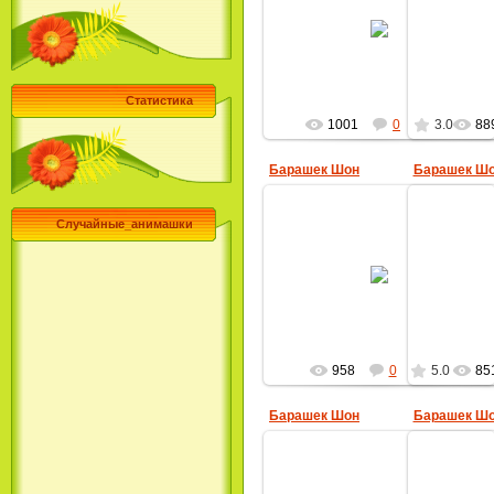
30.09.2009
MultBox
Статистика
1001
0
3.0
88
Барашек Шон
Барашек Ш
Случайные_анимашки
30.09.2009
MultBox
958
0
5.0
85
Барашек Шон
Барашек Ш