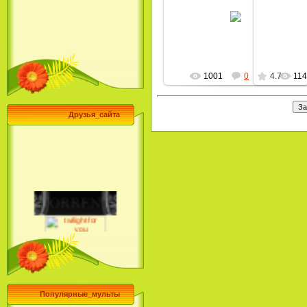
30.09.2009
MultBox
1001
0
4.7
11
Друзья_сайта
Популярные_мульты