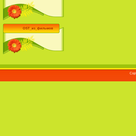
OST_из_фильмов
Cop