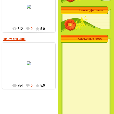
23.12.2009
Новые_фильмы
MultBox
612
0
5.0
Случайные_обои
Фантазия 2000
22.10.2009
MultBox
754
0
5.0