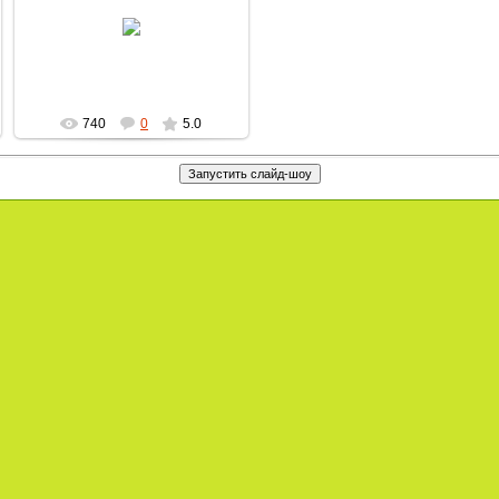
27.09.2009
MultBox
740
0
5.0