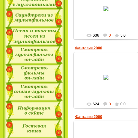
24.12.2009
MultBox
636
0
5.0
Фантазия 2000
23.12.2009
MultBox
624
0
0.0
Фантазия 2000