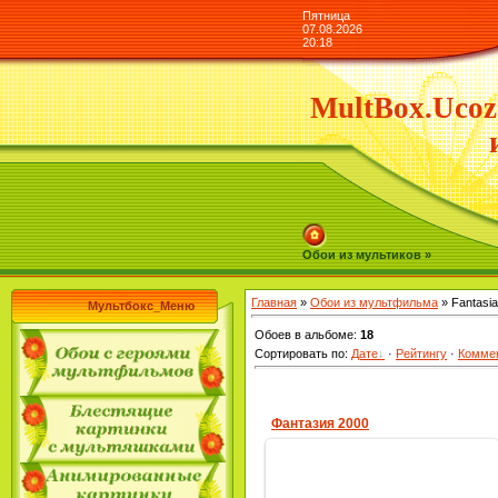
Пятница
07.08.2026
20:18
MultBox.Ucoz
Обои из мультиков »
Главная
»
Обои из мультфильма
» Fantasia
Мультбокс_Меню
Обоев в альбоме
:
18
Сортировать по
:
Дате
·
Рейтингу
·
Комме
Фантазия 2000