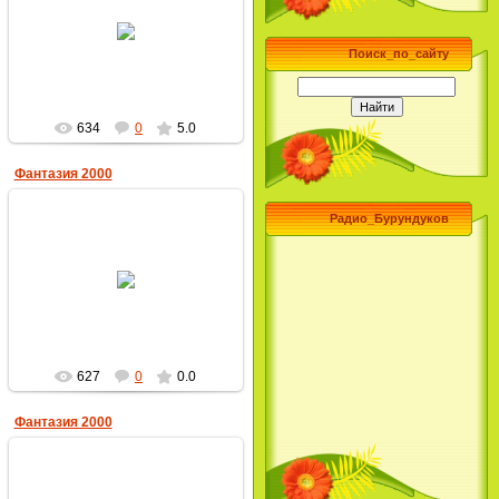
23.12.2009
MultBox
Поиск_по_сайту
634
0
5.0
Фантазия 2000
Радио_Бурундуков
23.12.2009
MultBox
627
0
0.0
Фантазия 2000