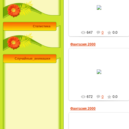
23.12.2009
MultBox
Статистика
647
0
0.0
Фантазия 2000
Случайные_анимашки
23.12.2009
MultBox
672
0
0.0
Фантазия 2000