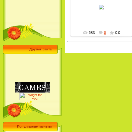
22.10.2009
MultBox
683
0
0.0
Друзья_сайта
Популярные_мульты