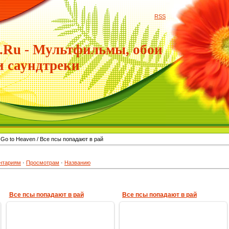
RSS
.Ru - Мультфильмы, обои
и саундтреки
 Go to Heaven / Все псы попадают в рай
нтариям
·
Просмотрам
·
Названию
Все псы попадают в рай
Все псы попадают в рай