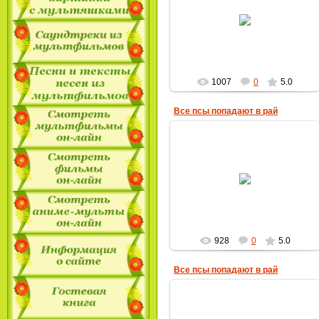
17.09.2009
MultBox
1007
0
5.0
Все псы попадают в рай
17.09.2009
MultBox
928
0
5.0
Все псы попадают в рай