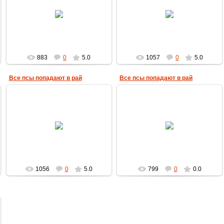
17.09.2009
17.09.2009
MultBox
MultBox
883
0
5.0
1057
0
5.0
Все псы попадают в рай
Все псы попадают в рай
17.09.2009
17.09.2009
MultBox
MultBox
1056
0
5.0
799
0
0.0