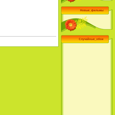
Новые_фильмы
Случайные_обои