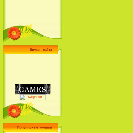
Друзья_сайта
Популярные_мульты