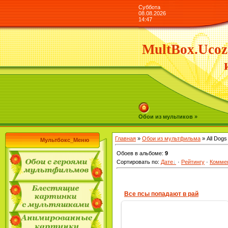
Суббота
08.08.2026
14:47
MultBox.Ucoz
Обои из мультиков »
Главная
»
Обои из мультфильма
» All Dogs
Мультбокс_Меню
Обоев в альбоме
:
9
Сортировать по
:
Дате
·
Рейтингу
·
Комме
Все псы попадают в рай