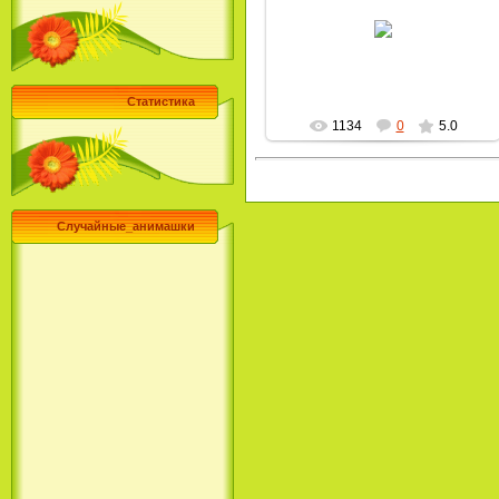
17.06.2009
MultBox
Статистика
1134
0
5.0
Случайные_анимашки