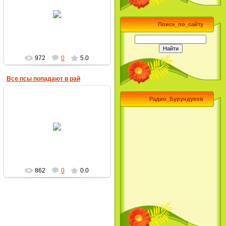
17.09.2009
MultBox
Поиск_по_сайту
972
0
5.0
Все псы попадают в рай
Радио_Бурундуков
17.09.2009
MultBox
862
0
0.0